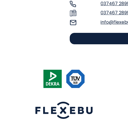
037467 289
037467 289
info@flexeb
DEIN INDIVIDUELLER CAMPER