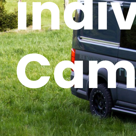
indi
Cam