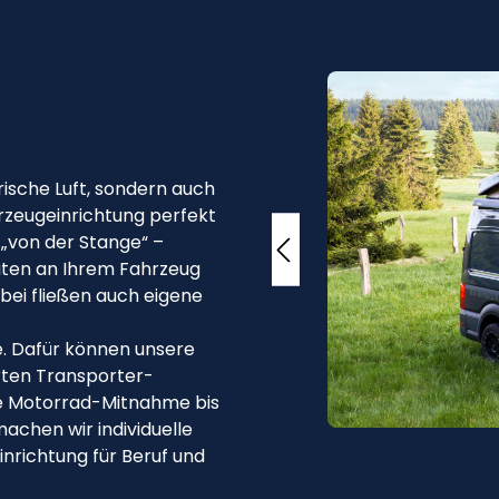
Bildergalerie überspri
rische Luft, sondern auch
rzeugeinrichtung perfekt
 „von der Stange“ –
iten an Ihrem Fahrzeug
bei fließen auch eigene
le. Dafür können unsere
rten Transporter-
ie Motorrad-Mitnahme bis
achen wir individuelle
nrichtung für Beruf und