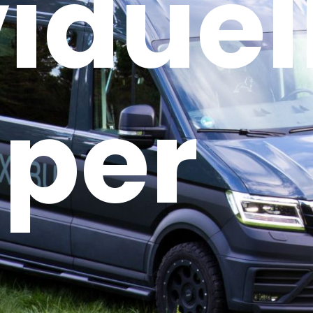
viduel
per